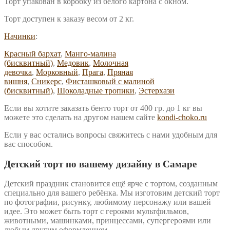
Торт упакован в коробку из белого картона с окном.
Торт доступен к заказу весом от 2 кг.
Начинки
:
Красный бархат
,
Манго-малина
(бисквитный)
,
Медовик
,
Молочная
девочка
,
Морковный
,
Прага
,
Пряная
вишня
,
Сникерс
,
Фисташковый с малиной
(бисквитный)
,
Шоколадные тропики
,
Эстерхази
Если вы хотите заказать бенто торт от 400 гр. до 1 кг вы
можете это сделать на другом нашем сайте
kondi-choko.ru
Если у вас остались вопросы свяжитесь с нами удобным для
вас способом.
Детский торт по вашему дизайну в Самаре
Детский праздник становится ещё ярче с тортом, созданным
специально для вашего ребёнка. Мы изготовим детский торт
по фотографии, рисунку, любимому персонажу или вашей
идее. Это может быть торт с героями мультфильмов,
животными, машинками, принцессами, супергероями или
любым другим оформлением.