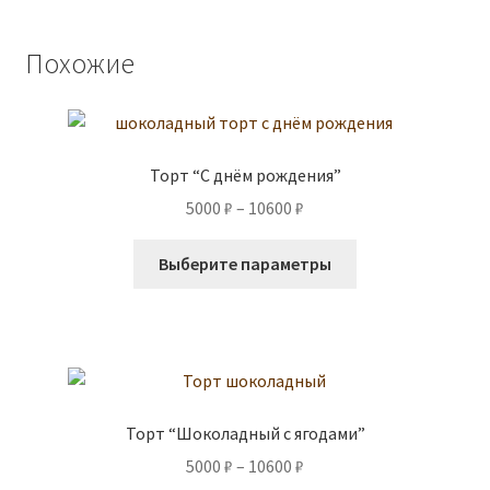
Похожие
Торт “С днём рождения”
Диапазон
5000
₽
–
10600
₽
цен:
Этот
5000 ₽
Выберите параметры
товар
–
имеет
10600 ₽
несколько
вариаций.
Опции
можно
Торт “Шоколадный с ягодами”
выбрать
Диапазон
5000
₽
–
10600
₽
на