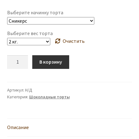
–
10600 ₽
Выберите начинку торта
Выберите вес торта
Очистить
Количество
В корзину
товара
Торт
“На
юбилей”
Артикул:
Н/Д
Категория:
Шоколадные торты
Описание