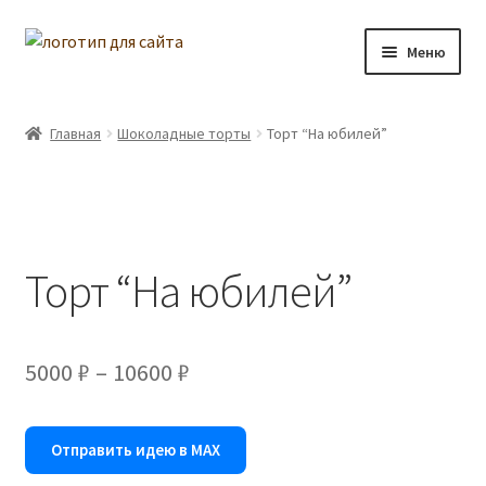
Перейти
Перейти
Меню
к
к
навигации
содержимому
Главная
Главная
Шоколадные торты
Торт “На юбилей”
Начинки
Доставка
Торт “На юбилей”
Отзывы
Контакты
Диапазон
5000
₽
–
10600
₽
Программа лояльности
цен:
5000 ₽
Отправить идею в MAX